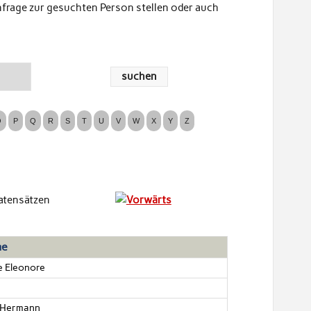
nfrage zur gesuchten Person stellen oder auch
atensätzen
me
e Eleonore
b Hermann