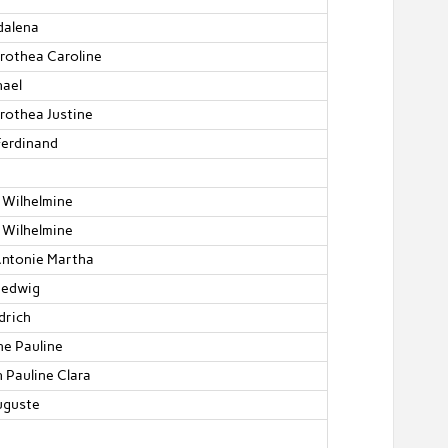
dalena
rothea Caroline
hael
othea Justine
Ferdinand
 Wilhelmine
 Wilhelmine
Antonie Martha
Hedwig
drich
ne Pauline
h Pauline Clara
uguste