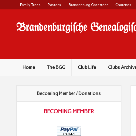
Family Trees
Pastors
Brandenburg Gazetteer
Churches
Brandenburgi#che Genealogi#c
Home
The BGG
Club Life
Clubs Archiv
Becoming Member / Donations
BECOMING MEMBER