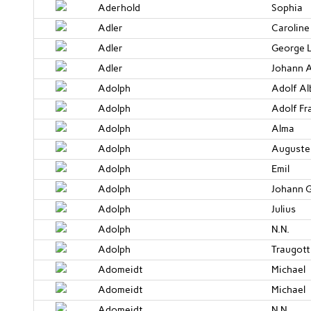
Aderhold
Sophia
Adler
Caroline
Adler
George 
Adler
Johann A
Adolph
Adolf Al
Adolph
Adolf Fr
Adolph
Alma
Adolph
Auguste
Adolph
Emil
Adolph
Johann G
Adolph
Julius
Adolph
N.N.
Adolph
Traugott
Adomeidt
Michael
Adomeidt
Michael
Adomeidt
N.N.