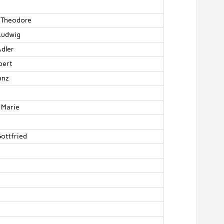
 Theodore
Ludwig
dler
bert
anz
 Marie
ottfried