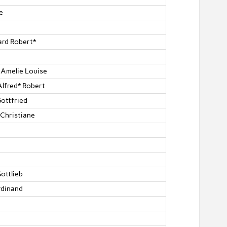
e
ard Robert*
 Amelie Louise
Alfred* Robert
ottfried
Christiane
ottlieb
erdinand