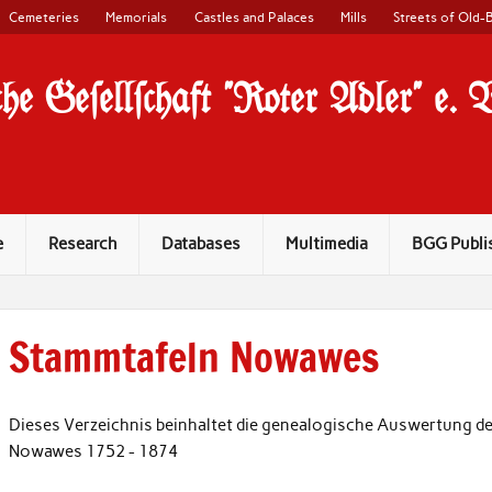
Cemeteries
Memorials
Castles and Palaces
Mills
Streets of Old-B
he Ge#ell#chaft "Roter Adler" e. 
e
Research
Databases
Multimedia
BGG Publi
Stammtafeln Nowawes
Dieses Verzeichnis beinhaltet die genealogische Auswertung de
Nowawes 1752 - 1874