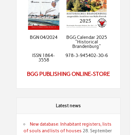
BGN 04/2024
BGG Calendar 2025
"Historical
Brandenburg"
ISSN 1864-
978-3-945402-30-6
3558
BGG PUBLISHING ONLINE-STORE
Latest news
New database: Inhabitant registers, lists
of souls and lists of houses
28. September