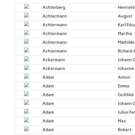
Achterberg
Henriett
Achtermann
August
Achtermann
Karl Edu
Achtermann
Martha
Achtermann
Mathilde
Achtermann
Richard 
Ackermann
Johann G
Ackermann
Johanne 
Adam
Anton
Adam
Emma
Adam
Gottlieb
Adam
Johann G
Adam
Julius F
Adam
Max
Adam
Robert