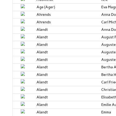
Age (Ager)
Eva Mag
Ahrends
Anna Do
Ahrends
Carl Mic
Alandt
Anna Dor
Alandt
August 
Alandt
Auguste
Alandt
Auguste
Alandt
Auguste
Alandt
Bertha 
Alandt
Bertha 
Alandt
Carl Frie
Alandt
Christia
Alandt
Elisabet
Alandt
Emilie A
Alandt
Emma