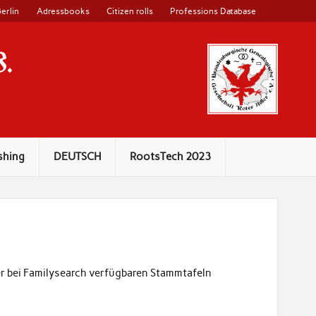
erlin
Adressbooks
Citizen rolls
Professions Database
V.
shing
DEUTSCH
RootsTech 2023
r bei Familysearch verfügbaren Stammtafeln