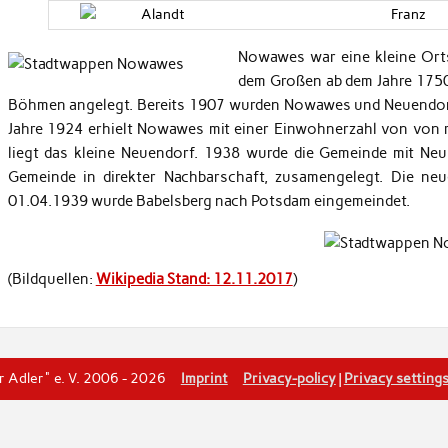
Alandt
Franz
Nowawes war eine kleine Orts
dem Großen ab dem Jahre 1750
Böhmen angelegt. Bereits 1907 wurden Nowawes und Neuendo
Jahre 1924 erhielt Nowawes mit einer Einwohnerzahl von von r
liegt das kleine Neuendorf. 1938 wurde die Gemeinde mit Neub
Gemeinde in direkter Nachbarschaft, zusamengelegt. Die n
01.04.1939 wurde Babelsberg nach Potsdam eingemeindet.
(Bildquellen:
Wikipedia Stand: 12.11.2017
)
er Adler" e. V. 2006 - 2026
Imprint
Privacy-policy
|
Privacy setting