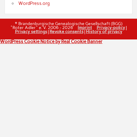
WordPress.org
© Brandenburgische Genealogische Gesellschaft (BGG)
"Roter Adler" e. V. 2006 - 2026
Imprint
Privacy-policy
|
Privacy settings
|
Revoke consents
|
History of privacy
WordPress Cookie Notice by Real Cookie Banner