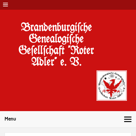
Brandenburgi#che
Genealogi#che
Ge#ell#chaft "Roter
Adler" e. V.
Menu