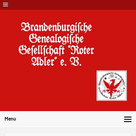
Brandenburgi#che
Genealogi#che
Ge#ell#chaft "Roter
Adler" e. V.
Menu