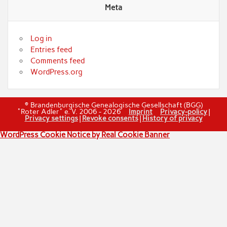
Meta
Log in
Entries feed
Comments feed
WordPress.org
© Brandenburgische Genealogische Gesellschaft (BGG)
"Roter Adler" e. V. 2006 - 2026
Imprint
Privacy-policy
|
Privacy settings
|
Revoke consents
|
History of privacy
WordPress Cookie Notice by Real Cookie Banner